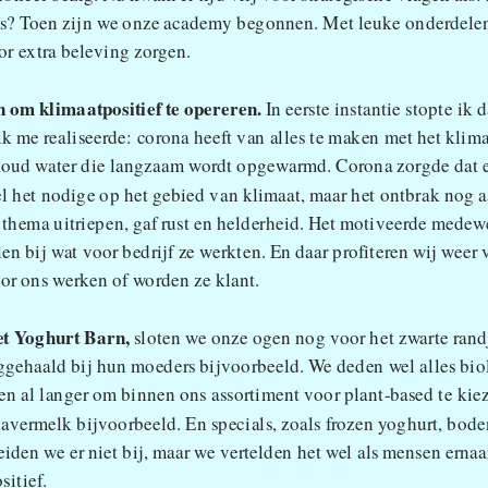
s? Toen zijn we onze academy begonnen. Met leuke onderdelen 
or extra beleving zorgen.
 om klimaatpositief te opereren.
 In eerste instantie stopte ik 
k me realiseerde: corona heeft van alles te maken met het klima
koud water die langzaam wordt opgewarmd. Corona zorgde dat er
 het nodige op het gebied van klimaat, maar het ontbrak nog aa
 thema uitriepen, gaf rust en helderheid. Het motiveerde medewe
llen bij wat voor bedrijf ze werkten. En daar profiteren wij weer 
or ons werken of worden ze klant.
t Yoghurt Barn, 
sloten we onze ogen nog voor het zwarte randje
ggehaald bij hun moeders bijvoorbeeld. We deden wel alles bio
n al langer om binnen ons assortiment voor plant-based te kieze
havermelk bijvoorbeeld. En specials, zoals frozen yoghurt, bode
eiden we er niet bij, maar we vertelden het wel als mensen ernaa
sitief.