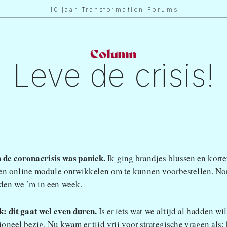
10 jaar Transformation Forums
Column
Leve de crisis!
p de coronacrisis was paniek. 
Ik ging brandjes blussen en kort
en online module ontwikkelen om te kunnen voorbestellen. Nor
dden we ’m in een week.
k: dit gaat wel even duren.
 Is er iets wat we altijd al hadden w
ioneel bezig. Nu kwam er tijd vrij voor strategische vragen als: