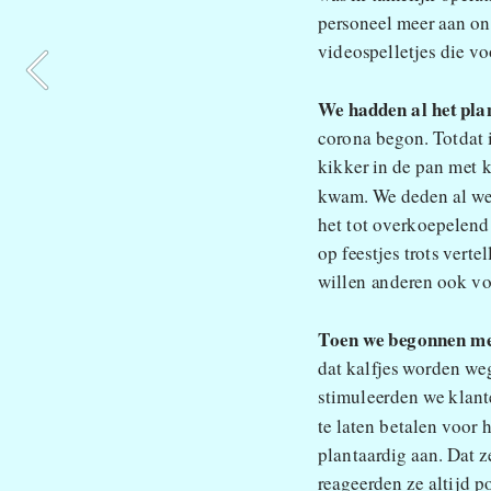
personeel meer aan on
videospelletjes die vo
We hadden al het plan
corona begon. Totdat i
kikker in de pan met 
kwam. We deden al wel
het tot overkoepelend
op feestjes trots verte
willen anderen ook vo
Toen we begonnen me
dat kalfjes worden we
stimuleerden we klante
te laten betalen voor 
plantaardig aan. Dat z
reageerden ze altijd po