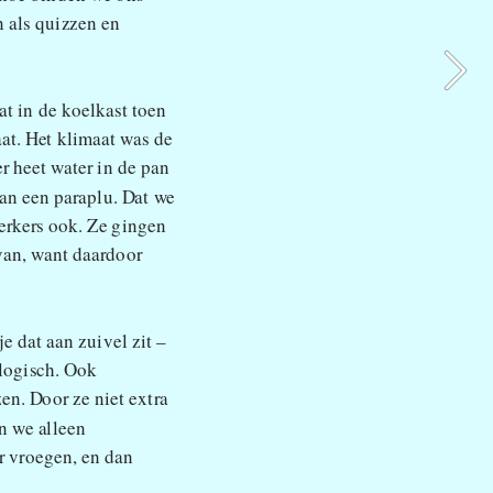
als quizzen en 
dat in de koelkast toen 
at. Het klimaat was de 
 heet water in de pan 
n een paraplu. Dat we 
rkers ook. Ze gingen 
van, want daardoor 
 dat aan zuivel zit – 
logisch. Ook 
n. Door ze niet extra 
n we alleen 
r vroegen, en dan 